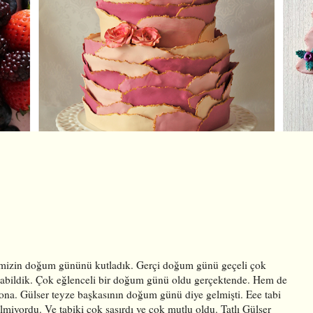
zemizin doğum gününü kutladık. Gerçi doğum günü geçeli çok
abildik. Çok eğlenceli bir doğum günü oldu gerçektende. Hem de
ona. Gülser teyze başkasının doğum günü diye gelmişti. Eee tabi
ilmiyordu. Ve tabiki çok şaşırdı ve çok mutlu oldu. Tatlı Gülser