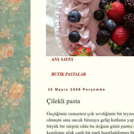
ANA SAYFA
BUTİK PASTALAR
15 Mayıs 2008 Perşembe
Çilekli pasta
Geçtiğimiz cumartesi çok sevdiğimiz bir tey
olmuştu ama ancak biraraya gelip kutlama yap
büyük bir sürpriz oldu bu doğum günü partisi 
kendisine ufak çaplı bir parti hazırladığımızı b