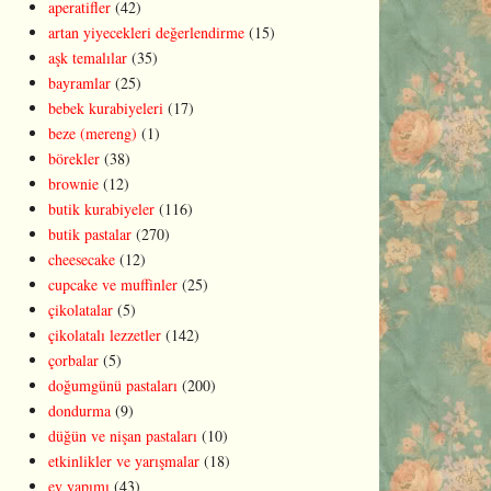
aperatifler
(42)
artan yiyecekleri değerlendirme
(15)
aşk temalılar
(35)
bayramlar
(25)
bebek kurabiyeleri
(17)
beze (mereng)
(1)
börekler
(38)
brownie
(12)
butik kurabiyeler
(116)
butik pastalar
(270)
cheesecake
(12)
cupcake ve muffinler
(25)
çikolatalar
(5)
çikolatalı lezzetler
(142)
çorbalar
(5)
doğumgünü pastaları
(200)
dondurma
(9)
düğün ve nişan pastaları
(10)
etkinlikler ve yarışmalar
(18)
ev yapımı
(43)