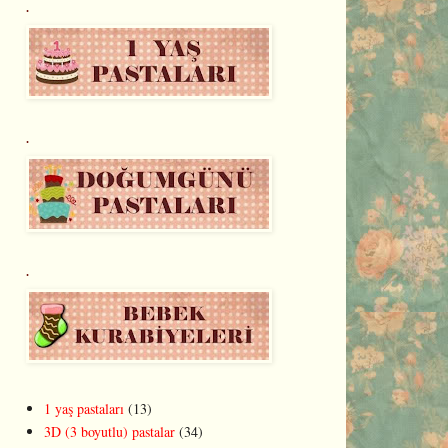
.
.
.
1 yaş pastaları
(13)
3D (3 boyutlu) pastalar
(34)