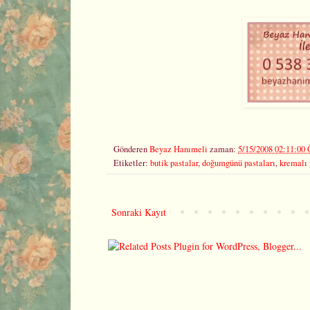
Gönderen
Beyaz Hanımeli
zaman:
5/15/2008 02:11:00
Etiketler:
butik pastalar
,
doğumgünü pastaları
,
kremalı 
Sonraki Kayıt