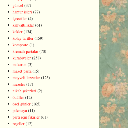
güncel
(37)
hamur işleri
(77)
içecekler
(4)
kahvaltılıklar
(61)
kekler
(134)
kolay tarifler
(159)
komposto
(1)
kremalı pastalar
(70)
kurabiyeler
(258)
makaron
(3)
maket pasta
(15)
meyveli lezzetler
(123)
mezeler
(17)
nikah şekerleri
(2)
ödüller
(12)
özel günler
(165)
pakmaya
(11)
parti için fikirler
(61)
reçeller
(12)